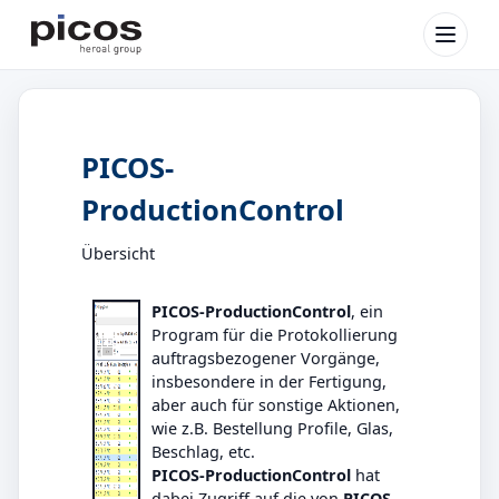
Menü
Lösungen
Produkte
Partner
PICOS-
Aktuelles
ProductionControl
Service
Unternehmen
Übersicht
Kontakt
PICOS-ProductionControl
, ein
DE
|
EN
Program für die Protokollierung
auftragsbezogener Vorgänge,
Kunden-Log
insbesondere in der Fertigung,
aber auch für sonstige Aktionen,
Dem
wie z.B. Bestellung Profile, Glas,
Beschlag, etc.
PICOS-ProductionControl
hat
dabei Zugriff auf die von
PICOS-